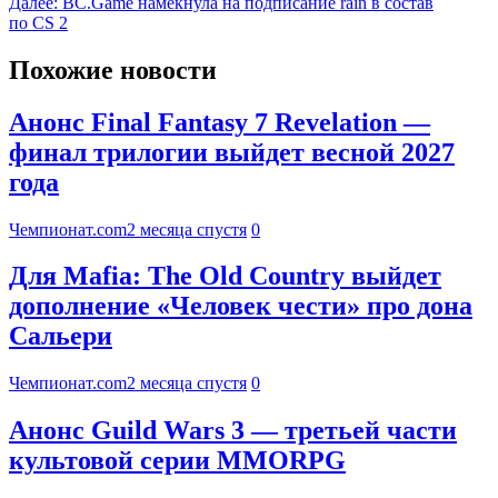
Далее:
BC.Game намекнула на подписание rain в состав
по CS 2
Похожие новости
Анонс Final Fantasy 7 Revelation —
финал трилогии выйдет весной 2027
года
Чемпионат.com
2 месяца спустя
0
Для Mafia: The Old Country выйдет
дополнение «Человек чести» про дона
Сальери
Чемпионат.com
2 месяца спустя
0
Анонс Guild Wars 3 — третьей части
культовой серии MMORPG