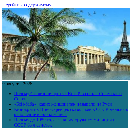
Перейти к содержимому
9 августа, 2026
Почему Сталин не принял Китай в состав Советского
Союза
«Бой-баба»: каких женщин так называли на Руси
Кинокритик Пономарев рассказал, как в СССР менялось
отношение к «обнажёнке»
Почему до 1989 года главным оружием милиции в
СССР был свисток