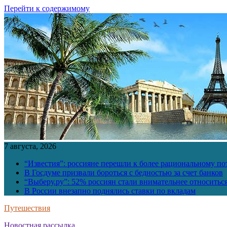
Перейти к содержимому
7 августа, 2026
“Известия”: россияне перешли к более рациональному п
В Госдуме призвали бороться с бедностью за счет банков
“Выберу.ру”: 52% россиян стали внимательнее относить
В России внезапно поднялись ставки по вкладам
Путешествия
Новостная рассылка