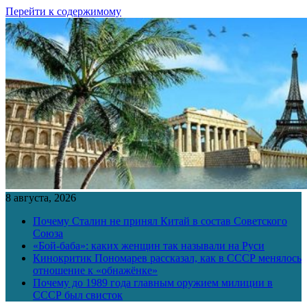
Перейти к содержимому
8 августа, 2026
Почему Сталин не принял Китай в состав Советского
Союза
«Бой-баба»: каких женщин так называли на Руси
Кинокритик Пономарев рассказал, как в СССР менялось
отношение к «обнажёнке»
Почему до 1989 года главным оружием милиции в
СССР был свисток