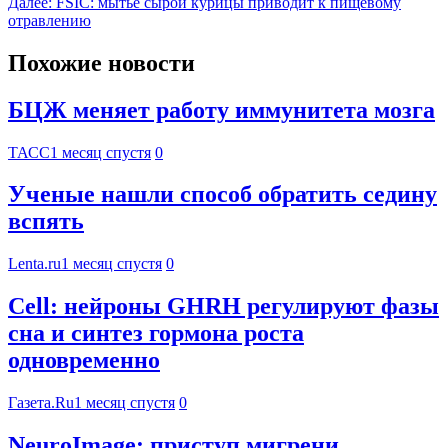
Далее:
FSIC: мытье сырой курицы приводит к пищевому
отравлению
Похожие новости
БЦЖ меняет работу иммунитета мозга
ТАСС
1 месяц спустя
0
Ученые нашли способ обратить седину
вспять
Lenta.ru
1 месяц спустя
0
Cell: нейроны GHRH регулируют фазы
сна и синтез гормона роста
одновременно
Газета.Ru
1 месяц спустя
0
NeuroImage: приступ мигрени