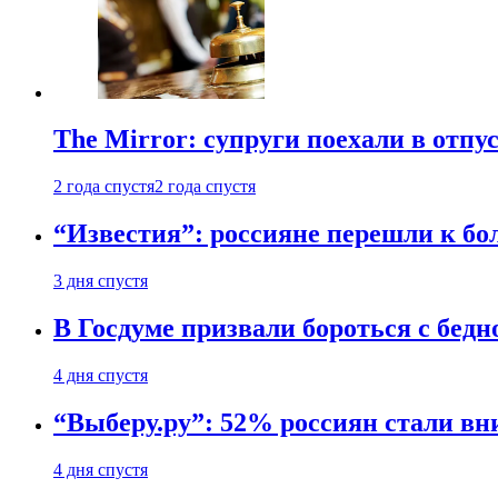
The Mirror: супруги поехали в отпу
2 года спустя
2 года спустя
“Известия”: россияне перешли к б
3 дня спустя
В Госдуме призвали бороться с бедн
4 дня спустя
“Выберу.ру”: 52% россиян стали в
4 дня спустя