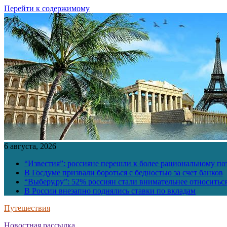
Перейти к содержимому
6 августа, 2026
“Известия”: россияне перешли к более рациональному п
В Госдуме призвали бороться с бедностью за счет банков
“Выберу.ру”: 52% россиян стали внимательнее относить
В России внезапно поднялись ставки по вкладам
Путешествия
Новостная рассылка