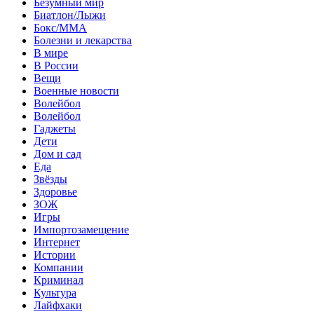
Безумный мир
Биатлон/Лыжи
Бокс/MMA
Болезни и лекарства
В мире
В России
Вещи
Военные новости
Волейбол
Волейбол
Гаджеты
Дети
Дом и сад
Еда
Звёзды
Здоровье
ЗОЖ
Игры
Импортозамещение
Интернет
Истории
Компании
Криминал
Культура
Лайфхаки