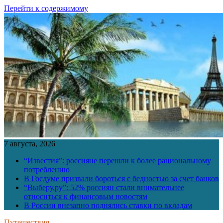
Перейти к содержимому
7 августа, 2026
“Известия”: россияне перешли к более рациональному
потреблению
В Госдуме призвали бороться с бедностью за счет банков
“Выберу.ру”: 52% россиян стали внимательнее
относиться к финансовым новостям
В России внезапно поднялись ставки по вкладам
Путешествия