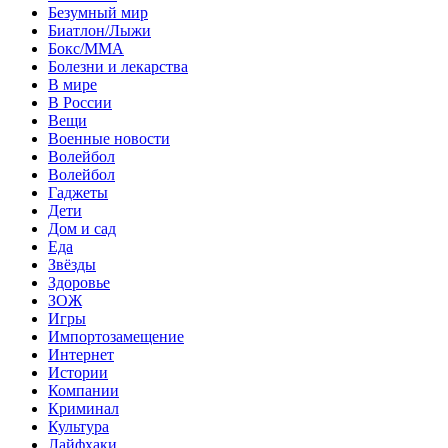
Безумный мир
Биатлон/Лыжи
Бокс/MMA
Болезни и лекарства
В мире
В России
Вещи
Военные новости
Волейбол
Волейбол
Гаджеты
Дети
Дом и сад
Еда
Звёзды
Здоровье
ЗОЖ
Игры
Импортозамещение
Интернет
Истории
Компании
Криминал
Культура
Лайфхаки