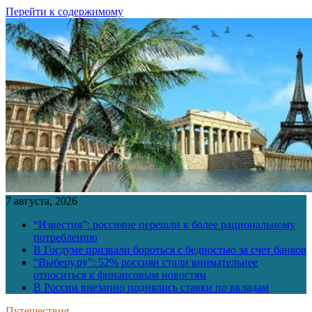
Перейти к содержимому
7 августа, 2026
“Известия”: россияне перешли к более рациональному
потреблению
В Госдуме призвали бороться с бедностью за счет банков
“Выберу.ру”: 52% россиян стали внимательнее
относиться к финансовым новостям
В России внезапно поднялись ставки по вкладам
Путешествия