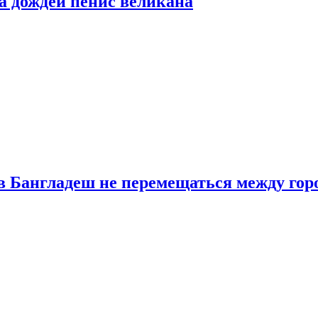
а дождей пенис великана
в Бангладеш не перемещаться между гор