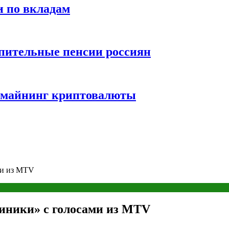
и по вкладам
пительные пенсии россиян
и майнинг криптовалюты
ми из MTV
иники» с голосами из MTV