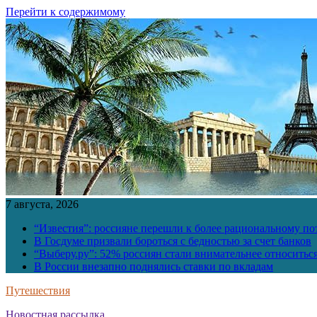
Перейти к содержимому
7 августа, 2026
“Известия”: россияне перешли к более рациональному п
В Госдуме призвали бороться с бедностью за счет банков
“Выберу.ру”: 52% россиян стали внимательнее относить
В России внезапно поднялись ставки по вкладам
Путешествия
Новостная рассылка