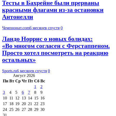
Тесты в Бахрейне были прерваны
красными флагами из-за остановки
Антонелли
Чемпионат.com
6 месяцев спустя
0
Ландо Норрис о новых болидах:
«Во многом согласен с Ферстаппеном.
Просто хотел посмотреть на реакцию
остальных»
Sports.ru
6 месяцев спустя
0
Август 2026
Пн
Вт
Ср
Чт
Пт
Сб
Вс
1
2
3
4
5
6
7
8
9
10
11
12
13
14
15
16
17
18
19
20
21
22
23
24
25
26
27
28
29
30
31