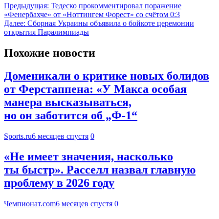
Предыдущая:
Тедеско прокомментировал поражение
«Фенербахче» от «Ноттингем Форест» со счётом 0:3
Далее:
Сборная Украины объявила о бойкоте церемонии
открытия Паралимпиады
Похожие новости
Доменикали о критике новых болидов
от Ферстаппена: «У Макса особая
манера высказываться,
но он заботится об „Ф-1“
Sports.ru
6 месяцев спустя
0
«Не имеет значения, насколько
ты быстр». Расселл назвал главную
проблему в 2026 году
Чемпионат.com
6 месяцев спустя
0