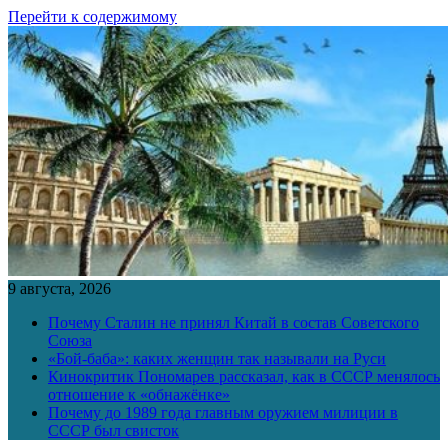
Перейти к содержимому
9 августа, 2026
Почему Сталин не принял Китай в состав Советского
Союза
«Бой-баба»: каких женщин так называли на Руси
Кинокритик Пономарев рассказал, как в СССР менялось
отношение к «обнажёнке»
Почему до 1989 года главным оружием милиции в
СССР был свисток