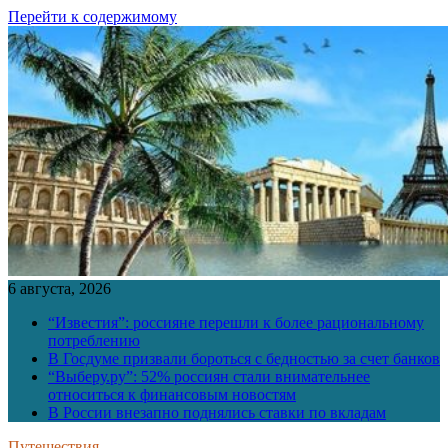
Перейти к содержимому
6 августа, 2026
“Известия”: россияне перешли к более рациональному
потреблению
В Госдуме призвали бороться с бедностью за счет банков
“Выберу.ру”: 52% россиян стали внимательнее
относиться к финансовым новостям
В России внезапно поднялись ставки по вкладам
Путешествия