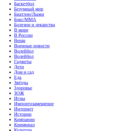
Баскетбол
Безумный мир
Биатлон/Лыжи
Бокс/MMA
Болезни и лекарства
В мире
В России
Вещи
Военные новости
Волейбол
Волейбол
Гаджеты
Дети
Дом и сад
Еда
Звёзды
Здоровье
ЗОЖ
Игры
Импортозамещение
Интернет
Истории
Компании
Криминал
Культура