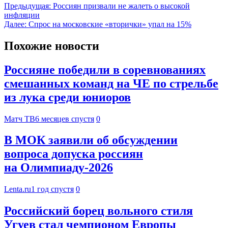
Предыдущая:
Россиян призвали не жалеть о высокой
инфляции
Далее:
Спрос на московские «вторички» упал на 15%
Похожие новости
Россияне победили в соревнованиях
смешанных команд на ЧЕ по стрельбе
из лука среди юниоров
Матч ТВ
6 месяцев спустя
0
В МОК заявили об обсуждении
вопроса допуска россиян
на Олимпиаду-2026
Lenta.ru
1 год спустя
0
Российский борец вольного стиля
Угуев стал чемпионом Европы