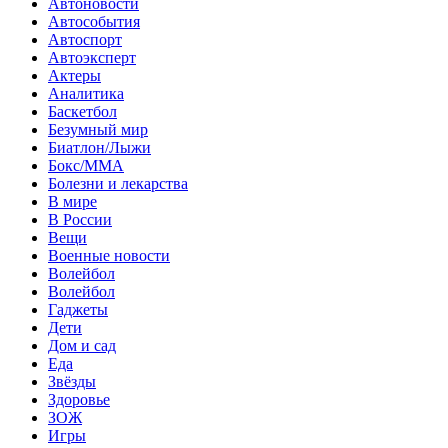
Автоновости
Автособытия
Автоспорт
Автоэксперт
Актеры
Аналитика
Баскетбол
Безумный мир
Биатлон/Лыжи
Бокс/MMA
Болезни и лекарства
В мире
В России
Вещи
Военные новости
Волейбол
Волейбол
Гаджеты
Дети
Дом и сад
Еда
Звёзды
Здоровье
ЗОЖ
Игры