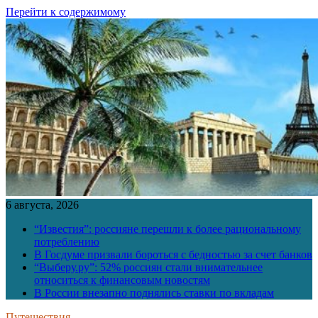
Перейти к содержимому
6 августа, 2026
“Известия”: россияне перешли к более рациональному
потреблению
В Госдуме призвали бороться с бедностью за счет банков
“Выберу.ру”: 52% россиян стали внимательнее
относиться к финансовым новостям
В России внезапно поднялись ставки по вкладам
Путешествия