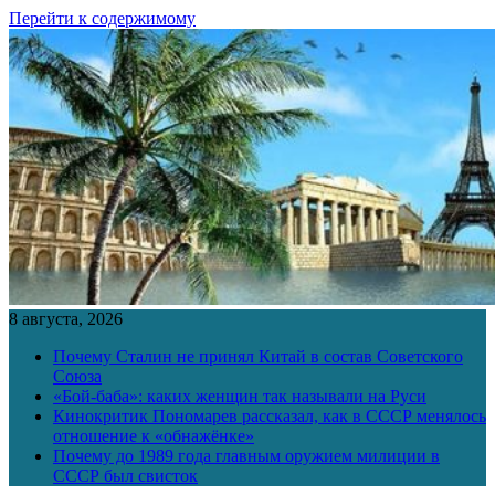
Перейти к содержимому
8 августа, 2026
Почему Сталин не принял Китай в состав Советского
Союза
«Бой-баба»: каких женщин так называли на Руси
Кинокритик Пономарев рассказал, как в СССР менялось
отношение к «обнажёнке»
Почему до 1989 года главным оружием милиции в
СССР был свисток