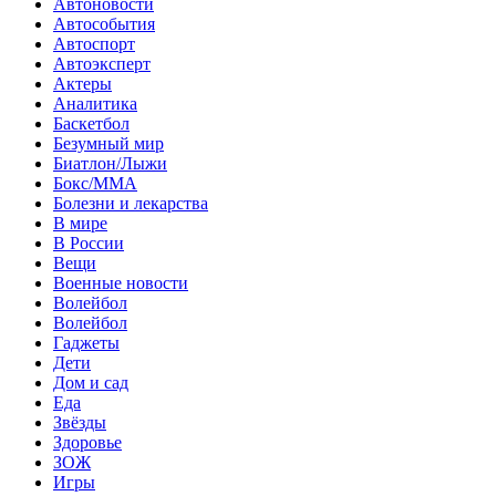
Автоновости
Автособытия
Автоспорт
Автоэксперт
Актеры
Аналитика
Баскетбол
Безумный мир
Биатлон/Лыжи
Бокс/MMA
Болезни и лекарства
В мире
В России
Вещи
Военные новости
Волейбол
Волейбол
Гаджеты
Дети
Дом и сад
Еда
Звёзды
Здоровье
ЗОЖ
Игры