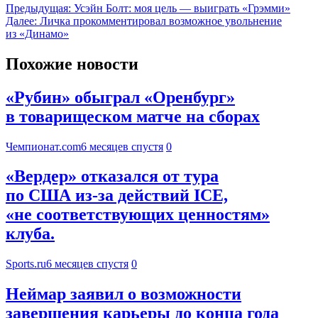
Предыдущая:
Усэйн Болт: моя цель — выиграть «Грэмми»
Далее:
Личка прокомментировал возможное увольнение
из «Динамо»
Похожие новости
«Рубин» обыграл «Оренбург»
в товарищеском матче на сборах
Чемпионат.com
6 месяцев спустя
0
«Вердер» отказался от тура
по США из-за действий ICE,
«не соответствующих ценностям»
клуба.
Sports.ru
6 месяцев спустя
0
Неймар заявил о возможности
завершения карьеры до конца года