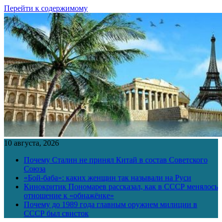
Перейти к содержимому
10 августа, 2026
Почему Сталин не принял Китай в состав Советского
Союза
«Бой-баба»: каких женщин так называли на Руси
Кинокритик Пономарев рассказал, как в СССР менялось
отношение к «обнажёнке»
Почему до 1989 года главным оружием милиции в
СССР был свисток