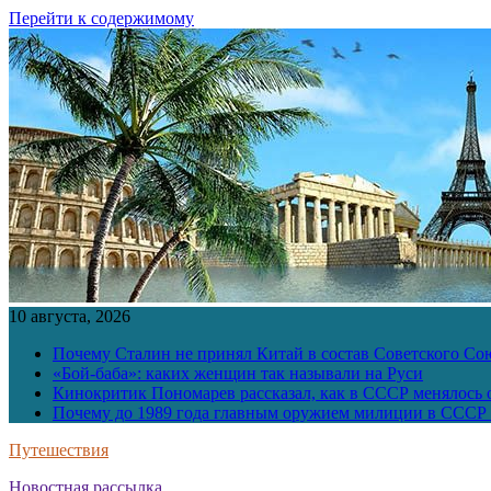
Перейти к содержимому
10 августа, 2026
Почему Сталин не принял Китай в состав Советского Со
«Бой-баба»: каких женщин так называли на Руси
Кинокритик Пономарев рассказал, как в СССР менялось
Почему до 1989 года главным оружием милиции в СССР 
Путешествия
Новостная рассылка