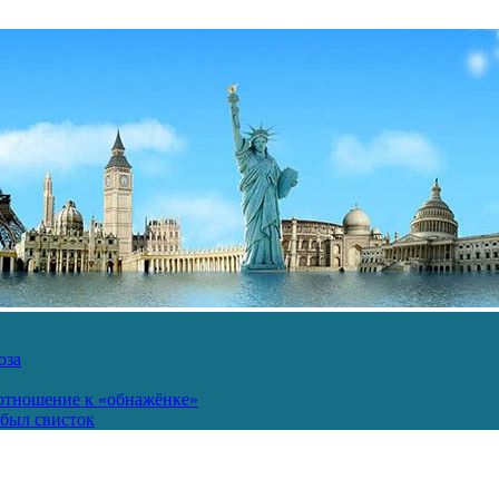
юза
 отношение к «обнажёнке»
был свисток