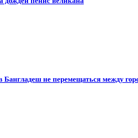
а дождей пенис великана
в Бангладеш не перемещаться между гор