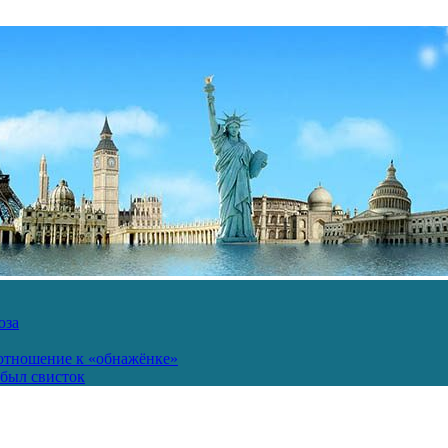
юза
 отношение к «обнажёнке»
был свисток