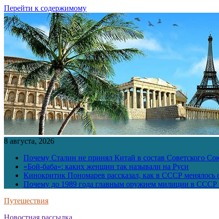
Перейти к содержимому
8 августа, 2026
Почему Сталин не принял Китай в состав Советского Со
«Бой-баба»: каких женщин так называли на Руси
Кинокритик Пономарев рассказал, как в СССР менялось
Почему до 1989 года главным оружием милиции в СССР 
Путешествия
Новостная рассылка