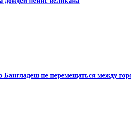
а дождей пенис великана
в Бангладеш не перемещаться между гор