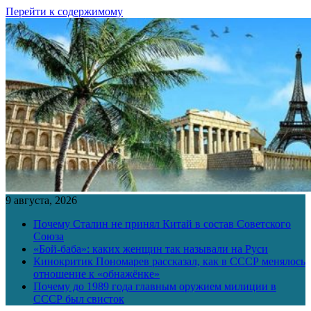
Перейти к содержимому
9 августа, 2026
Почему Сталин не принял Китай в состав Советского
Союза
«Бой-баба»: каких женщин так называли на Руси
Кинокритик Пономарев рассказал, как в СССР менялось
отношение к «обнажёнке»
Почему до 1989 года главным оружием милиции в
СССР был свисток