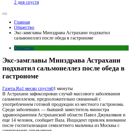
2 дня спустя
Главная
Общество
Экс-замглавы Минздрава Астрахани подхватил
сальмонеллез после обеда в гастрономе
Общество
Экс-замглавы Минздрава Астрахани
подхватил сальмонеллез после обеда в
гастрономе
Газета.Ru
1 месяц спустя
0
1 минуты
В Астрахани зафиксирован случай массового заболевания
сальмонеллезом, предположительно связанный с
употреблением готовой продукции из местного гастронома.
Среди заболевших — бывший заместитель министра
здравоохранения Астраханской области Павел Джуваляков и
еще 14 человек, сообщает Baza. Инцидент привлек внимание
после госпитализации семилетнего мальчика из Москвы с
симптомами отравления.