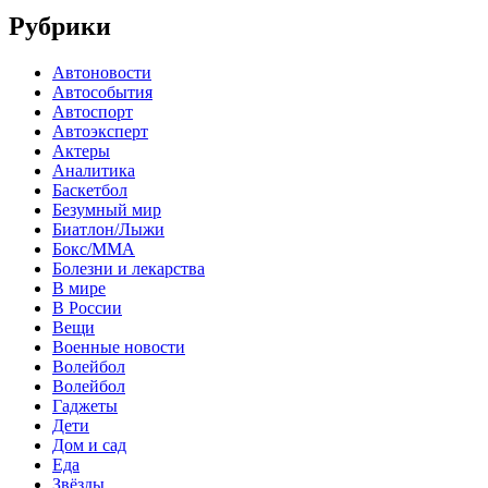
Рубрики
Автоновости
Автособытия
Автоспорт
Автоэксперт
Актеры
Аналитика
Баскетбол
Безумный мир
Биатлон/Лыжи
Бокс/MMA
Болезни и лекарства
В мире
В России
Вещи
Военные новости
Волейбол
Волейбол
Гаджеты
Дети
Дом и сад
Еда
Звёзды