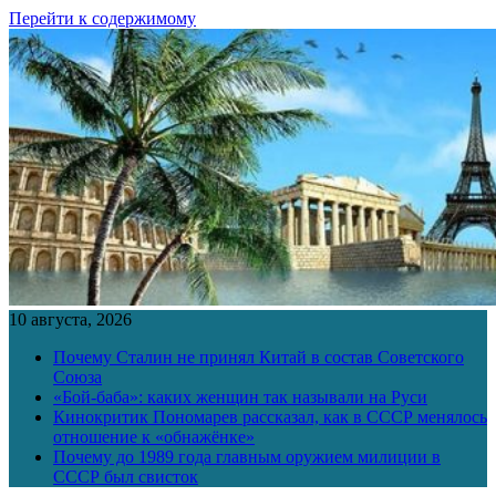
Перейти к содержимому
10 августа, 2026
Почему Сталин не принял Китай в состав Советского
Союза
«Бой-баба»: каких женщин так называли на Руси
Кинокритик Пономарев рассказал, как в СССР менялось
отношение к «обнажёнке»
Почему до 1989 года главным оружием милиции в
СССР был свисток