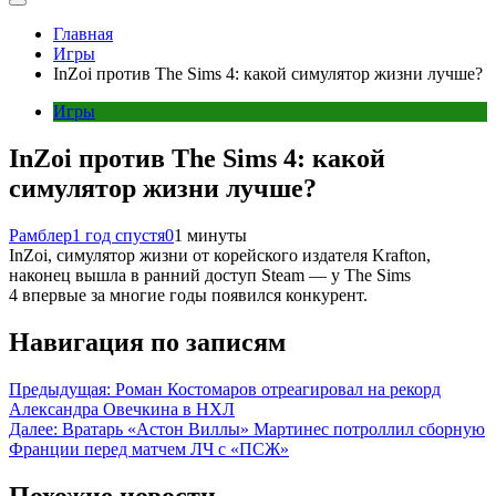
Главная
Игры
InZoi против The Sims 4: какой симулятор жизни лучше?
Игры
InZoi против The Sims 4: какой
симулятор жизни лучше?
Рамблер
1 год спустя
0
1 минуты
InZoi, симулятор жизни от корейского издателя Krafton,
наконец вышла в ранний доступ Steam — у The Sims
4 впервые за многие годы появился конкурент.
Навигация по записям
Предыдущая:
Роман Костомаров отреагировал на рекорд
Александра Овечкина в НХЛ
Далее:
Вратарь «Астон Виллы» Мартинес потроллил сборную
Франции перед матчем ЛЧ с «ПСЖ»
Похожие новости