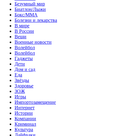
Безумный мир
Биатлон/Лыжи
Бокс/MMA
Болезни и лекарства
В мире
В России
Вещи
Военные новости
Волейбол
Волейбол
Гаджеты
Дети
Дом и сад
Еда
Звёзды
Здоровье
ЗОЖ
Игры
Импортозамещение
Интернет
Истории
Компании
Криминал
Культура
Лайфхаки