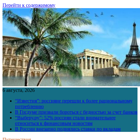
Перейти к содержимому
6 августа, 2026
“Известия”: россияне перешли к более рациональному
потреблению
В Госдуме призвали бороться с бедностью за счет банков
“Выберу.ру”: 52% россиян стали внимательнее
относиться к финансовым новостям
В России внезапно поднялись ставки по вкладам
Путешествия