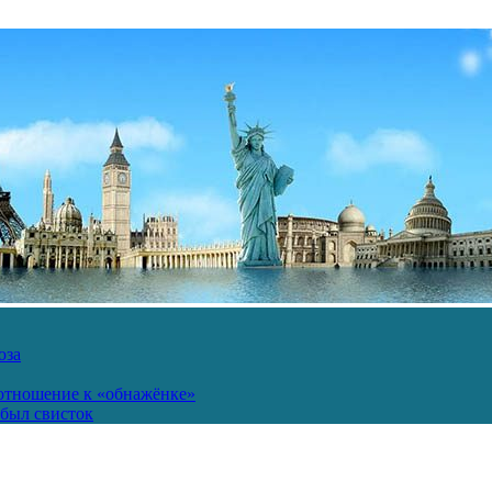
юза
 отношение к «обнажёнке»
был свисток