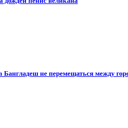
а дождей пенис великана
в Бангладеш не перемещаться между гор