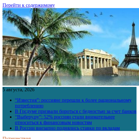
Перейти к содержимому
5 августа, 2026
“Известия”: россияне перешли к более рациональному
потреблению
В Госдуме призвали бороться с бедностью за счет банков
“Выберу.ру”: 52% россиян стали внимательнее
относиться к финансовым новостям
В России внезапно поднялись ставки по вкладам
Путешествия