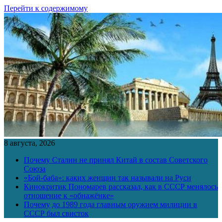
Перейти к содержимому
8 августа, 2026
Почему Сталин не принял Китай в состав Советского
Союза
«Бой-баба»: каких женщин так называли на Руси
Кинокритик Пономарев рассказал, как в СССР менялось
отношение к «обнажёнке»
Почему до 1989 года главным оружием милиции в
СССР был свисток