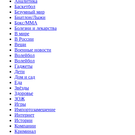
Аналитика
Баскетбол
Безумный мир
Биатлон/Лыжи
Бокс/MMA
Болезни и лекарства
В мире
В России
Вещи
Военные новости
Волейбол
Волейбол
Гаджеты
Дети
Дом и сад
Еда
Звёзды
Здоровье
ЗОЖ
Игры
Импортозамещение
Интернет
Истории
Компании
Криминал