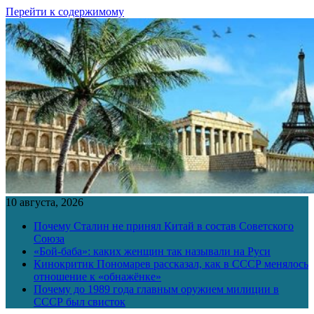
Перейти к содержимому
10 августа, 2026
Почему Сталин не принял Китай в состав Советского
Союза
«Бой-баба»: каких женщин так называли на Руси
Кинокритик Пономарев рассказал, как в СССР менялось
отношение к «обнажёнке»
Почему до 1989 года главным оружием милиции в
СССР был свисток