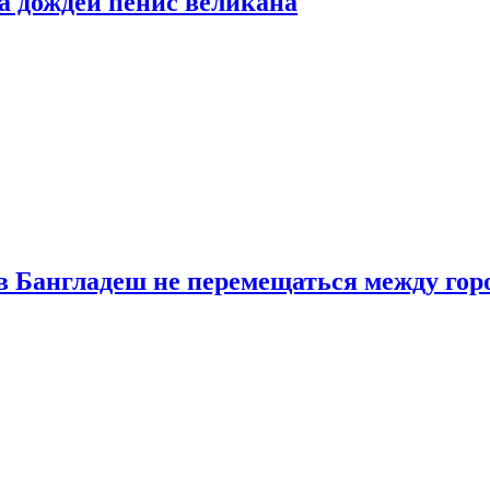
а дождей пенис великана
в Бангладеш не перемещаться между гор