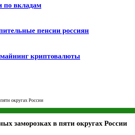
и по вкладам
пительные пенсии россиян
и майнинг криптовалюты
пяти округах России
ых заморозках в пяти округах России