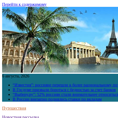
Перейти к содержимому
6 августа, 2026
“Известия”: россияне перешли к более рациональному п
В Госдуме призвали бороться с бедностью за счет банков
“Выберу.ру”: 52% россиян стали внимательнее относить
В России внезапно поднялись ставки по вкладам
Путешествия
Новостная рассылка