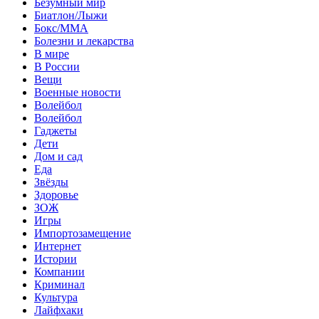
Безумный мир
Биатлон/Лыжи
Бокс/MMA
Болезни и лекарства
В мире
В России
Вещи
Военные новости
Волейбол
Волейбол
Гаджеты
Дети
Дом и сад
Еда
Звёзды
Здоровье
ЗОЖ
Игры
Импортозамещение
Интернет
Истории
Компании
Криминал
Культура
Лайфхаки