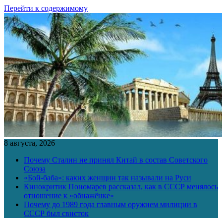
Перейти к содержимому
8 августа, 2026
Почему Сталин не принял Китай в состав Советского
Союза
«Бой-баба»: каких женщин так называли на Руси
Кинокритик Пономарев рассказал, как в СССР менялось
отношение к «обнажёнке»
Почему до 1989 года главным оружием милиции в
СССР был свисток