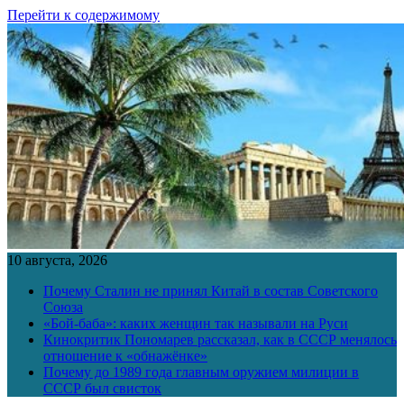
Перейти к содержимому
10 августа, 2026
Почему Сталин не принял Китай в состав Советского
Союза
«Бой-баба»: каких женщин так называли на Руси
Кинокритик Пономарев рассказал, как в СССР менялось
отношение к «обнажёнке»
Почему до 1989 года главным оружием милиции в
СССР был свисток