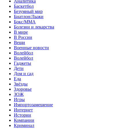
Аналитика
Баскетбол
Безумный мир
Биатлон/Лыжи
Бокс/MMA
Болезни и лекарства
В мире
В России
Вещи
Военные новости
Волейбол
Волейбол
Гаджеты
Дети
Дом и сад
Еда
Звёзды
Здоровье
ЗОЖ
Игры
Импортозамещение
Интернет
Истории
Компании
Криминал