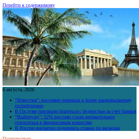
Перейти к содержимому
6 августа, 2026
“Известия”: россияне перешли к более рациональному
потреблению
В Госдуме призвали бороться с бедностью за счет банков
“Выберу.ру”: 52% россиян стали внимательнее
относиться к финансовым новостям
В России внезапно поднялись ставки по вкладам
Путешествия