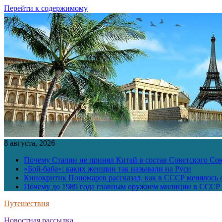
Перейти к содержимому
8 августа, 2026
Почему Сталин не принял Китай в состав Советского Со
«Бой-баба»: каких женщин так называли на Руси
Кинокритик Пономарев рассказал, как в СССР менялось
Почему до 1989 года главным оружием милиции в СССР 
Путешествия
Новостная рассылка