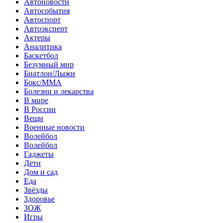
Автоновости
Автособытия
Автоспорт
Автоэксперт
Актеры
Аналитика
Баскетбол
Безумный мир
Биатлон/Лыжи
Бокс/MMA
Болезни и лекарства
В мире
В России
Вещи
Военные новости
Волейбол
Волейбол
Гаджеты
Дети
Дом и сад
Еда
Звёзды
Здоровье
ЗОЖ
Игры