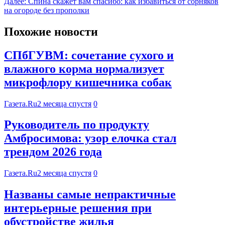
Далее:
Спина скажет вам спасибо: как избавиться от сорняков
на огороде без прополки
Похожие новости
СПбГУВМ: сочетание сухого и
влажного корма нормализует
микрофлору кишечника собак
Газета.Ru
2 месяца спустя
0
Руководитель по продукту
Амбросимова: узор елочка стал
трендом 2026 года
Газета.Ru
2 месяца спустя
0
Названы самые непрактичные
интерьерные решения при
обустройстве жилья