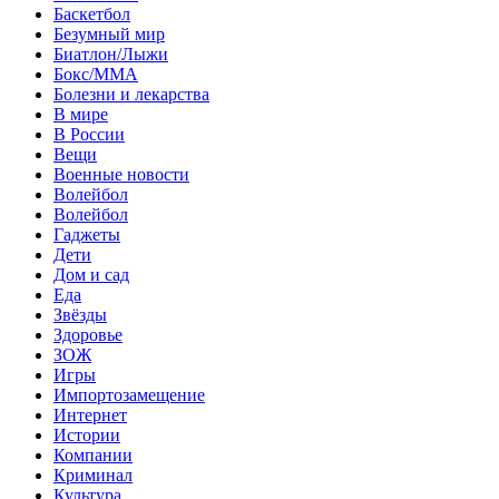
Баскетбол
Безумный мир
Биатлон/Лыжи
Бокс/MMA
Болезни и лекарства
В мире
В России
Вещи
Военные новости
Волейбол
Волейбол
Гаджеты
Дети
Дом и сад
Еда
Звёзды
Здоровье
ЗОЖ
Игры
Импортозамещение
Интернет
Истории
Компании
Криминал
Культура