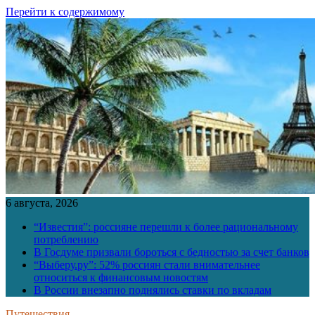
Перейти к содержимому
6 августа, 2026
“Известия”: россияне перешли к более рациональному
потреблению
В Госдуме призвали бороться с бедностью за счет банков
“Выберу.ру”: 52% россиян стали внимательнее
относиться к финансовым новостям
В России внезапно поднялись ставки по вкладам
Путешествия